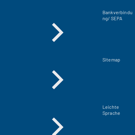
T
a
Bankverbindu
b
ng/ SEPA
)
Sitemap
Leichte
Sprache