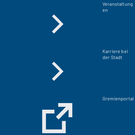
Veranstaltung
en
Karriere bei
der Stadt
(
Gremienportal
Ö
f
f
n
e
t