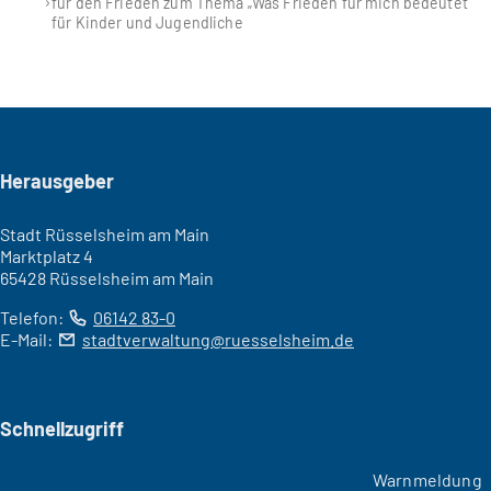
für den Frieden zum Thema „Was Frieden für mich bedeutet“
für Kinder und Jugendliche
Seitenfuß
Herausgeber
Stadt Rüsselsheim am Main
Marktplatz 4
65428 Rüsselsheim am Main
Telefon:
06142 83-0
E-Mail:
stadtverwaltung
ruesselsheim
de
Schnellzugriff
Warnmeldung