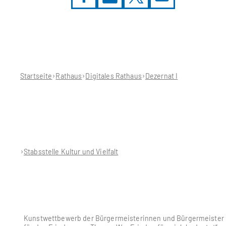
Sie
befinden
sich
hier:
Startseite
Rathaus
Digitales Rathaus
Dezernat I
Stabsstelle Kultur und Vielfalt
Kunstwettbewerb der Bürgermeisterinnen und Bürgermeister