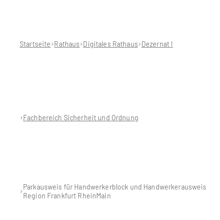
Sie
befinden
sich
hier:
Startseite
Rathaus
Digitales Rathaus
Dezernat I
Fachbereich Sicherheit und Ordnung
Parkausweis für Handwerkerblock und Handwerkerausweis
Region Frankfurt RheinMain