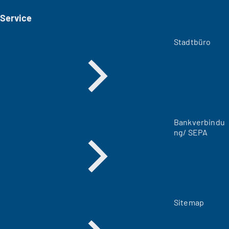
i
Service
n
e
m
Stadtbüro
n
e
u
e
n
T
a
Bankverbindu
b
ng/ SEPA
)
Sitemap