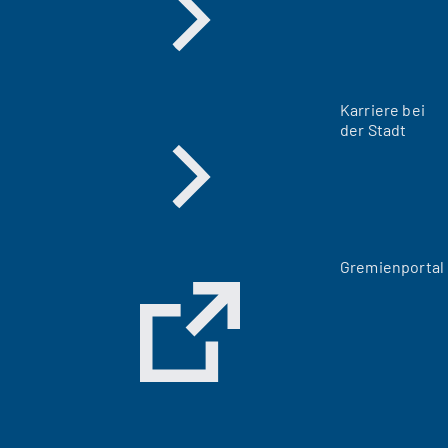
Karriere bei
der Stadt
(
Gremienportal
Ö
f
f
n
e
t
i
n
e