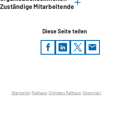
Zuständige Mitarbeitende
Diese Seite teilen
Sie
befinden
sich
hier:
Startseite
Rathaus
Digitales Rathaus
Dezernat I