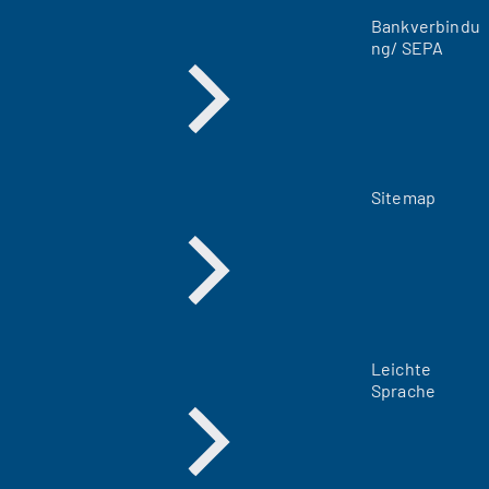
a
Bankverbindu
b
ng/ SEPA
)
Sitemap
Leichte
Sprache