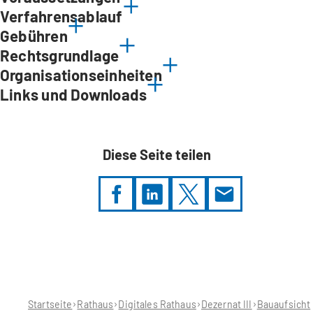
Verfahrensablauf
Gebühren
Rechtsgrundlage
Organisationseinheiten
Links und Downloads
Diese Seite teilen
Sie
befinden
sich
hier:
Startseite
Rathaus
Digitales Rathaus
Dezernat III
Bauaufsicht