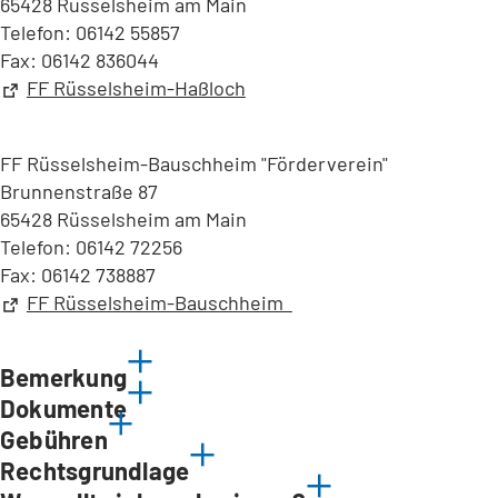
65428 Rüsselsheim am Main
Telefon: 06142 55857
Fax: 06142 836044
(Öffnet
FF Rüsselsheim-Haßloch
in
einem
FF Rüsselsheim-Bauschheim "Förderverein"
neuen
Brunnenstraße 87
Tab)
65428 Rüsselsheim am Main
Telefon: 06142 72256
Fax: 06142 738887
(Öffnet
FF Rüsselsheim-Bauschheim
in
einem
Bemerkung
neuen
Dokumente
Tab)
Gebühren
Rechtsgrundlage