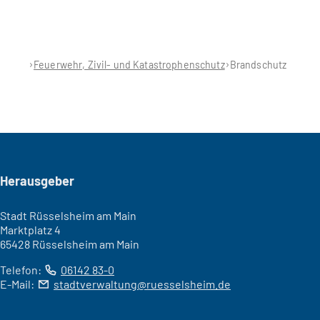
Feuerwehr, Zivil- und Katastrophenschutz
Brandschutz
Seitenfuß
Herausgeber
Stadt Rüsselsheim am Main
Marktplatz 4
65428 Rüsselsheim am Main
Telefon:
06142 83-0
E-Mail:
stadtverwaltung
ruesselsheim
de