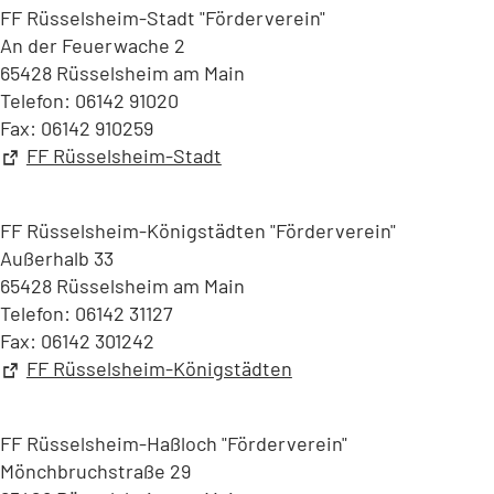
FF Rüsselsheim-Stadt "Förderverein"
An der Feuerwache 2
65428 Rüsselsheim am Main
Telefon: 06142 91020
Fax: 06142 910259
(Öffnet
FF Rüsselsheim-Stadt
in
einem
FF Rüsselsheim-Königstädten "Förderverein"
neuen
Außerhalb 33
Tab)
65428 Rüsselsheim am Main
Telefon: 06142 31127
Fax: 06142 301242
(Öffnet
FF Rüsselsheim-Königstädten
in
einem
FF Rüsselsheim-Haßloch "Förderverein"
neuen
Mönchbruchstraße 29
Tab)