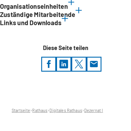
Organisationseinheiten
Zuständige Mitarbeitende
Links und Downloads
Diese Seite teilen
Sie
befinden
sich
hier:
Startseite
Rathaus
Digitales Rathaus
Dezernat I