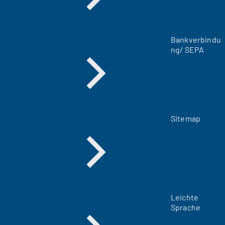
n
T
a
Bankverbindu
b
ng/ SEPA
)
Sitemap
Leichte
Sprache