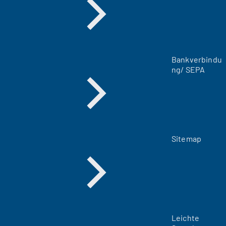
u
e
n
T
a
Bankverbindu
b
ng/ SEPA
)
Sitemap
Leichte