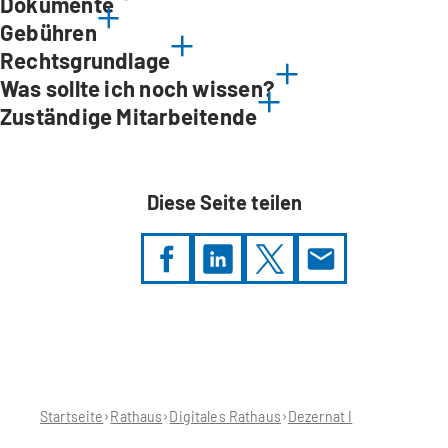
Dokumente
Gebühren
Rechtsgrundlage
Was sollte ich noch wissen?
Zuständige Mitarbeitende
Diese Seite teilen
Sie
befinden
sich
hier:
Startseite
Rathaus
Digitales Rathaus
Dezernat I