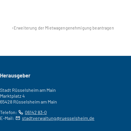
Erweiterung der Mietwagengenehmigung beantragen
Seitenfuß
Herausgeber
Stadt Rüsselsheim am Main
Marktplatz 4
65428 Rüsselsheim am Main
Telefon:
06142 83-0
E-Mail:
stadtverwaltung
ruesselsheim
de