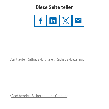
Diese Seite teilen
Sie
befinden
sich
hier:
Startseite
Rathaus
Digitales Rathaus
Dezernat I
Fachbereich Sicherheit und Ordnung