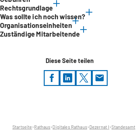
Rechtsgrundlage
Was sollte ich noch wissen?
Organisationseinheiten
Zuständige Mitarbeitende
Diese Seite teilen
Sie
befinden
sich
hier:
Startseite
Rathaus
Digitales Rathaus
Dezernat I
Standesamt