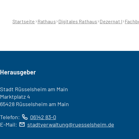
Sie
befinden
sich
hier:
Startseite
Rathaus
Digitales Rathaus
Dezernat I
Fachbe
Seitenfuß
Herausgeber
Stadt Rüsselsheim am Main
Marktplatz 4
65428 Rüsselsheim am Main
Telefon:
06142 83-0
E-Mail:
stadtverwaltung
ruesselsheim
de