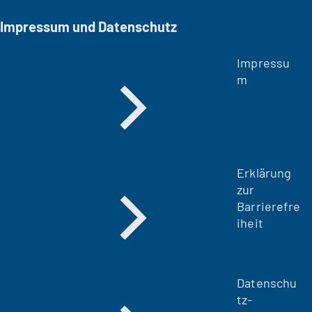
n
Impressum und Datenschutz
e
m
Impressu
n
m
e
u
e
n
T
a
Erklärung
b
zur
)
Barrierefre
iheit
Datenschu
tz-