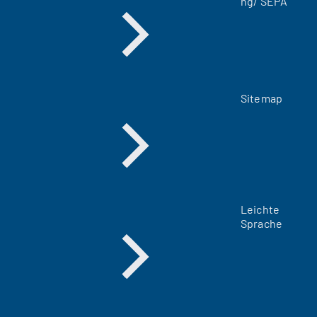
ng/ SEPA
)
Sitemap
Leichte
Sprache