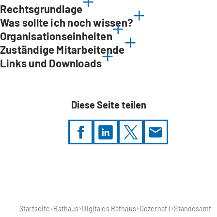
Rechtsgrundlage
Was sollte ich noch wissen?
Organisationseinheiten
Zuständige Mitarbeitende
Links und Downloads
Diese Seite teilen
Sie
befinden
sich
hier:
Startseite
Rathaus
Digitales Rathaus
Dezernat I
Standesamt