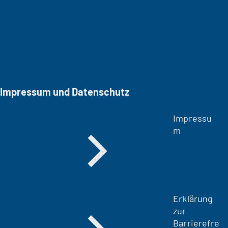
e
t
i
n
e
i
n
Impressum und Datenschutz
e
m
Impressu
n
m
e
u
e
n
T
a
Erklärung
b
zur
)
Barrierefre