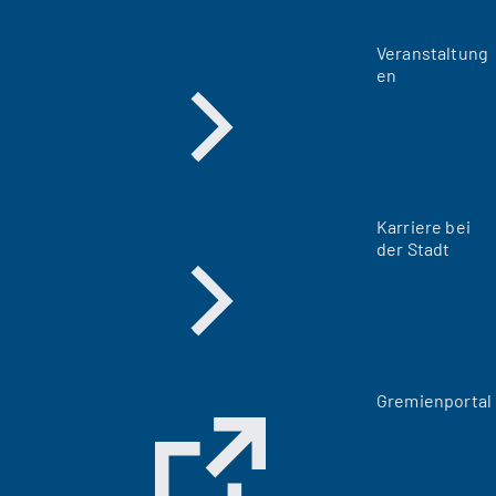
Veranstaltung
en
Karriere bei
der Stadt
(
Gremienportal
Ö
f
f
n