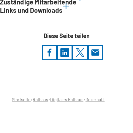
Zuständige Mitarbeitende
Links und Downloads
Diese Seite teilen
Sie
befinden
sich
hier:
Startseite
Rathaus
Digitales Rathaus
Dezernat I