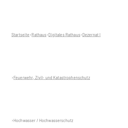
Sie
befinden
sich
hier:
Startseite
Rathaus
Digitales Rathaus
Dezernat I
Feuerwehr, Zivil- und Katastrophenschutz
Hochwasser / Hochwasserschutz