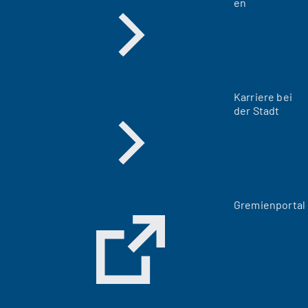
en
Karriere bei
der Stadt
(
Gremienportal
Ö
f
f
n
e
t
i