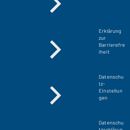
e
n
T
a
Erklärung
b
zur
)
Barrierefre
iheit
Datenschu
tz-
Einstellun
gen
Datenschu
tzerklärun