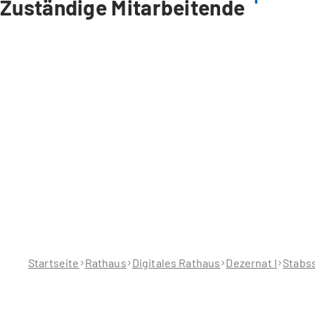
Zuständige Mitarbeitende
Sie
befinden
sich
hier:
Startseite
Rathaus
Digitales Rathaus
Dezernat I
Stabss