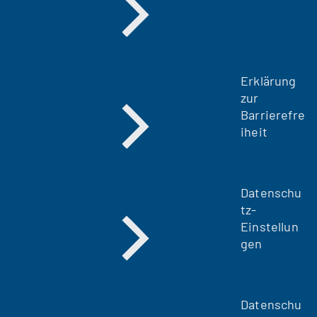
u
e
n
T
a
Erklärung
b
zur
)
Barrierefre
iheit
Datenschu
tz-
Einstellun
gen
Datenschu