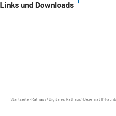
Links und Downloads
Sie
befinden
sich
hier:
Startseite
Rathaus
Digitales Rathaus
Dezernat II
Fachb