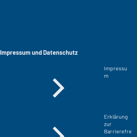
e
t
i
n
e
i
n
Impressum und Datenschutz
e
m
Impressu
n
m
e
u
e
n
T
a
Erklärung
b
zur
)
Barrierefre