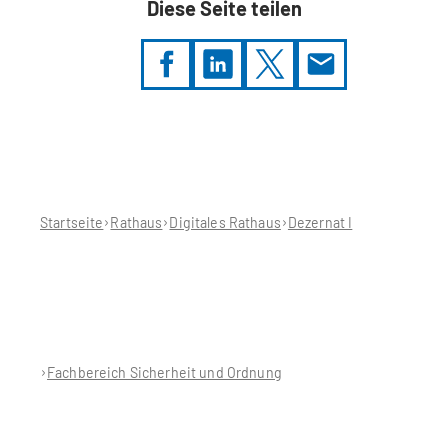
Diese Seite teilen
Sie
befinden
sich
hier:
Startseite
Rathaus
Digitales Rathaus
Dezernat I
Fachbereich Sicherheit und Ordnung