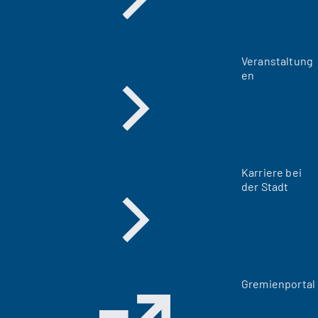
Veranstaltung
en
Karriere bei
der Stadt
(
Gremienportal
Ö
f