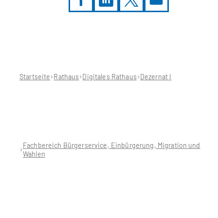
Sie
befinden
sich
hier:
Startseite
Rathaus
Digitales Rathaus
Dezernat I
Fachbereich Bürgerservice, Einbürgerung, Migration und
Wahlen