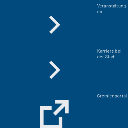
Veranstaltung
en
Karriere bei
der Stadt
(
Gremienportal
Ö
f
f
n
e