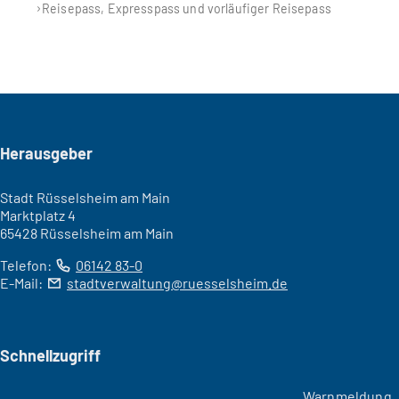
Reisepass, Expresspass und vorläufiger Reisepass
Seitenfuß
Herausgeber
Stadt Rüsselsheim am Main
Marktplatz 4
65428 Rüsselsheim am Main
Telefon:
06142 83-0
E-Mail:
stadtverwaltung
ruesselsheim
de
Schnellzugriff
Warnmeldung