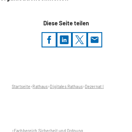
Diese Seite teilen
Sie
befinden
sich
hier:
Startseite
Rathaus
Digitales Rathaus
Dezernat I
Fachbereich Sicherheit und Ordnung