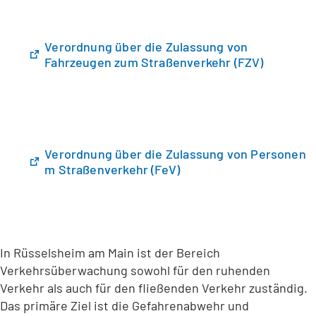
f
n
n
n
e
T
e
m
a
Verordnung über die Zulassung von
t
n
b
(
Fahrzeugen zum Straßenverkehr (FZV)
i
e
)
Ö
n
u
f
e
e
f
i
n
n
n
T
e
e
a
Verordnung über die Zulassung von Personen
t
m
b
(
m Straßenverkehr (FeV)
i
n
)
Ö
n
e
f
e
u
f
i
e
n
n
n
e
e
T
In Rüsselsheim am Main ist der Bereich
t
m
a
Verkehrsüberwachung sowohl für den ruhenden
i
n
b
Verkehr als auch für den fließenden Verkehr zuständig.
n
e
)
Das primäre Ziel ist die Gefahrenabwehr und
e
u