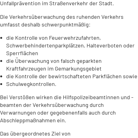
Unfallprävention im Straßenverkehr der Stadt.
i
e
n
n
Die Verkehrsüberwachung des ruhenden Verkehrs
e
T
m
umfasst deshalb schwerpunktmäßig:
a
n
b
die Kontrolle von Feuerwehrzufahrten,
e
)
u
Schwerbehindertenparkplätzen, Halteverboten oder
e
Sperrflächen
n
die Überwachung von falsch geparkten
T
Kraftfahrzeugen im Gemarkungsgebiet
a
die Kontrolle der bewirtschafteten Parkflächen sowie
b
Schulwegkontrollen.
)
Bei Verstößen wirken die Hilfspolizeibeamtinnen und -
beamten der Verkehrsüberwachung durch
Verwarnungen oder gegebenenfalls auch durch
Abschleppmaßnahmen ein.
Das übergeordnetes Ziel von