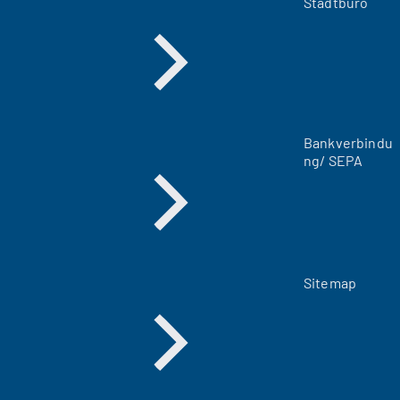
Stadtbüro
n
e
u
e
n
T
a
Bankverbindu
b
ng/ SEPA
)
Sitemap