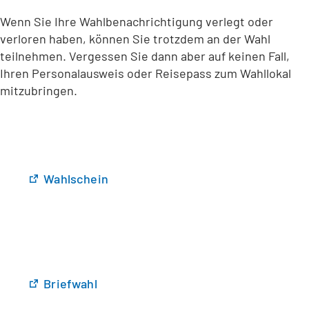
Wenn Sie Ihre Wahlbenachrichtigung verlegt oder
verloren haben, können Sie trotzdem an der Wahl
teilnehmen. Vergessen Sie dann aber auf keinen Fall,
Ihren Personalausweis oder Reisepass zum Wahllokal
mitzubringen.
(
Wahlschein
Ö
f
f
n
e
t
(
Briefwahl
i
Ö
n