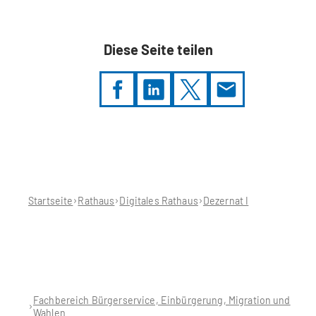
e
u
e
Diese Seite teilen
n
T
a
b
)
Sie
befinden
sich
hier:
Startseite
Rathaus
Digitales Rathaus
Dezernat I
Fachbereich Bürgerservice, Einbürgerung, Migration und
Wahlen