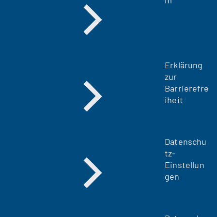
u
e
n
T
a
Erklärung
b
zur
)
Barrierefre
iheit
Datenschu
tz-
Einstellun
gen