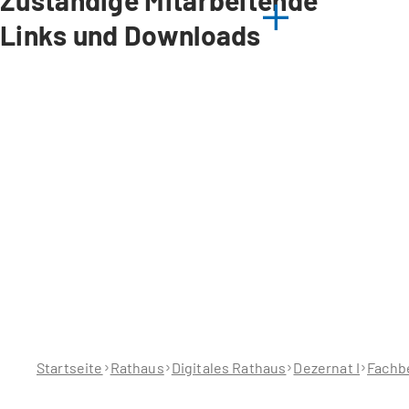
Zuständige Mitarbeitende
Links und Downloads
Sie
befinden
sich
hier:
Startseite
Rathaus
Digitales Rathaus
Dezernat I
Fachbe