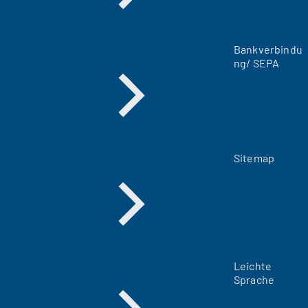
n
T
a
Bankverbindu
b
ng/ SEPA
)
Sitemap
Leichte
Sprache