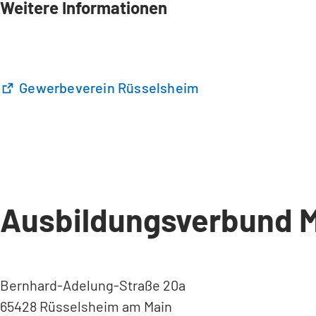
Weitere Informationen
(
Gewerbeverein Rüsselsheim
Ö
f
f
n
e
t
Ausbildungsverbund M
i
n
e
i
n
Bernhard-Adelung-Straße 20a
e
65428 Rüsselsheim am Main