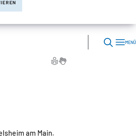
TIEREN
MENÜ
selsheim am Main.