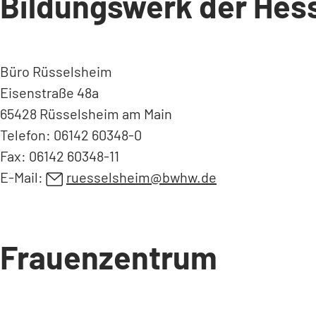
Bildungswerk der Hess
n
e
i
n
Büro Rüsselsheim
e
Eisenstraße 48a
m
65428 Rüsselsheim am Main
n
Telefon: 06142 60348-0
e
Fax: 06142 60348-11
u
e
E-Mail:
ruesselsheim
bwhw
de
n
T
a
b
Frauenzentrum
)