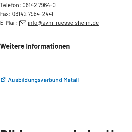
m
Telefon: 06142 7964-0
n
Fax: 06142 7964-2441
e
E-Mail:
info
avm-ruesselsheim
de
u
e
n
T
Weitere Informationen
a
b
)
(
Ausbildungsverbund Metall
Ö
f
f
n
e
t
i