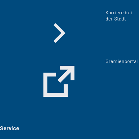
Karriere bei
der Stadt
(
Gremienportal
Ö
f
f
n
e
t
i
n
e
i
Service
n
e