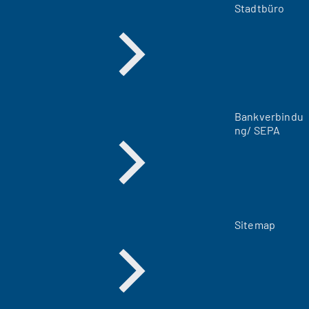
m
Stadtbüro
n
e
u
e
n
T
a
Bankverbindu
b
ng/ SEPA
)
Sitemap