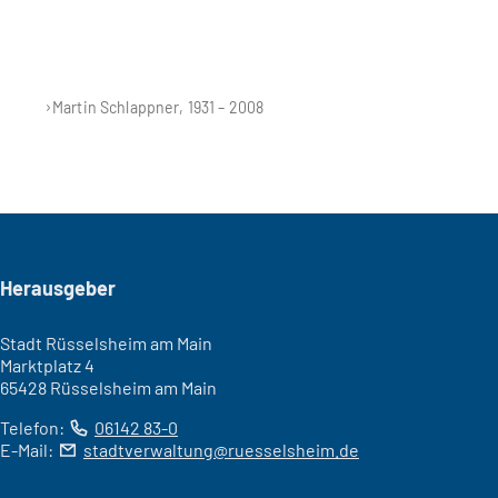
Martin Schlappner, 1931 – 2008
Seitenfuß
Herausgeber
Stadt Rüsselsheim am Main
Marktplatz 4
65428 Rüsselsheim am Main
Telefon:
06142 83-0
E-Mail:
stadtverwaltung
ruesselsheim
de