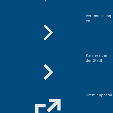
Veranstaltung
en
Karriere bei
der Stadt
(
Gremienportal
Ö
f
f