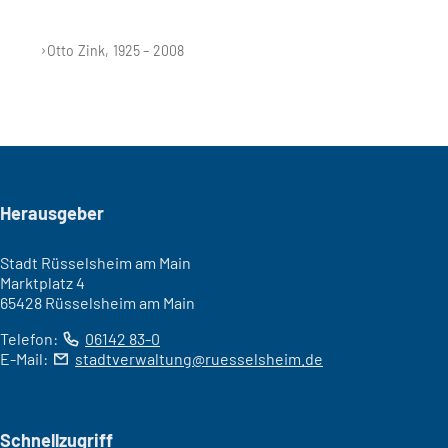
Otto Zink, 1925 – 2008
Seitenfuß
Herausgeber
Stadt Rüsselsheim am Main
Marktplatz 4
65428 Rüsselsheim am Main
Telefon:
06142 83-0
E-Mail:
stadtverwaltung
ruesselsheim
de
Schnellzugriff