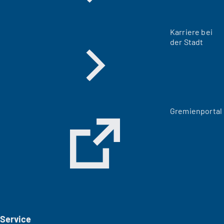
Karriere bei
der Stadt
(
Gremienportal
Ö
f
f
n
e
t
i
n
e
i
Service
n