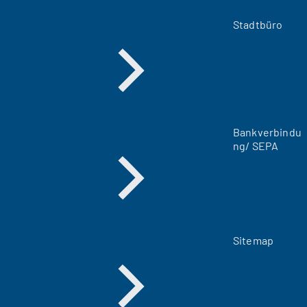
e
m
Stadtbüro
n
e
u
e
n
T
a
Bankverbindu
b
ng/ SEPA
)
Sitemap