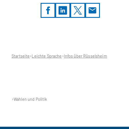
Sie
befinden
sich
hier:
Startseite
Leichte Sprache
Infos über Rüsselsheim
Wahlen und Politik