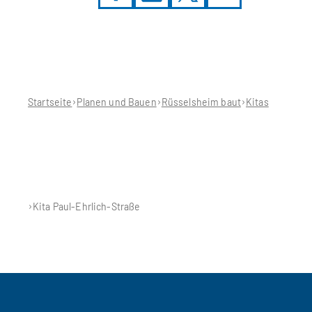
Sie
befinden
sich
hier:
Startseite
Planen und Bauen
Rüsselsheim baut
Kitas
Kita Paul-Ehrlich-Straße