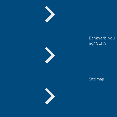
n
e
u
e
n
T
a
Bankverbindu
b
ng/ SEPA
)
Sitemap