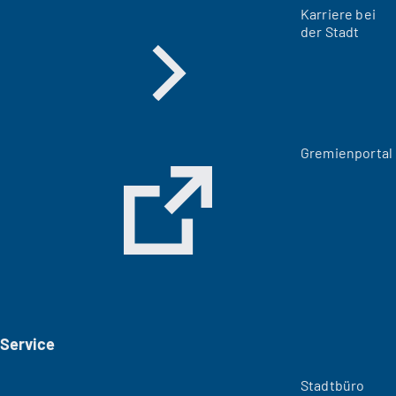
Karriere bei
der Stadt
(
Gremienportal
Ö
f
f
n
e
t
i
n
e
i
Service
n
e
m
Stadtbüro