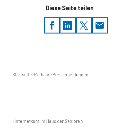
Diese Seite teilen
Sie
befinden
sich
hier:
Startseite
Rathaus
Pressemeldungen
Internetkurs im Haus der Senioren