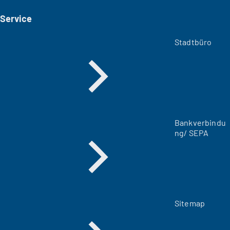
i
Service
n
e
m
Stadtbüro
n
e
u
e
n
T
a
Bankverbindu
b
ng/ SEPA
)
Sitemap