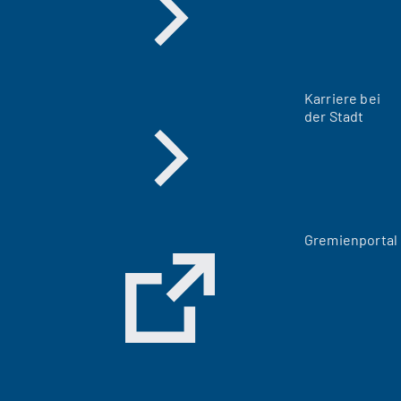
Karriere bei
der Stadt
(
Gremienportal
Ö
f
f
n
e
t
i
n
e