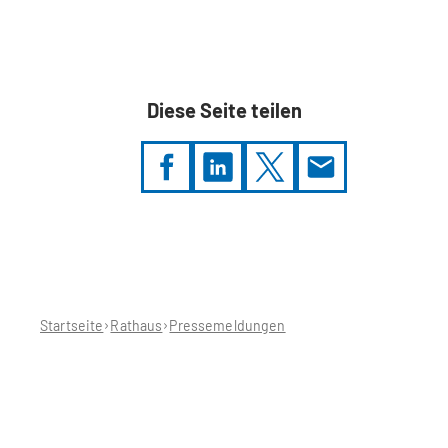
Diese Seite teilen
Sie
befinden
sich
hier:
Startseite
Rathaus
Pressemeldungen