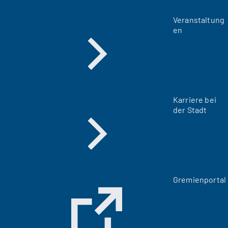
Veranstaltung
en
Karriere bei
der Stadt
(
Gremienportal
Ö
f
f
n