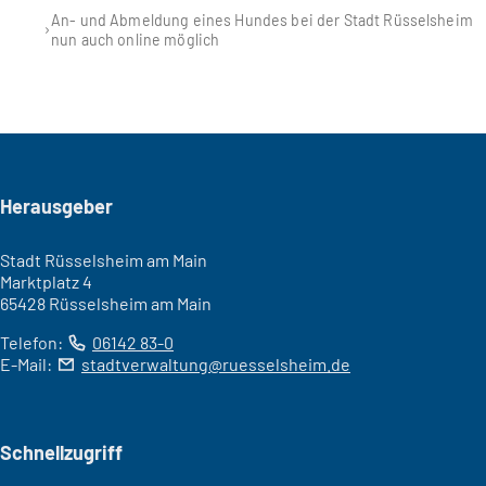
An- und Abmeldung eines Hundes bei der Stadt Rüsselsheim
nun auch online möglich
Seitenfuß
Herausgeber
Stadt Rüsselsheim am Main
Marktplatz 4
65428 Rüsselsheim am Main
Telefon:
06142 83-0
E-Mail:
stadtverwaltung
ruesselsheim
de
Schnellzugriff