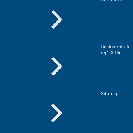
n
e
u
e
n
T
a
Bankverbindu
b
ng/ SEPA
)
Sitemap