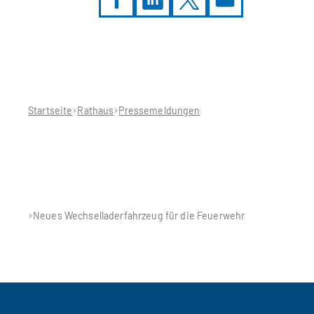
Sie
befinden
sich
hier:
Startseite
Rathaus
Pressemeldungen
Neues Wechselladerfahrzeug für die Feuerwehr