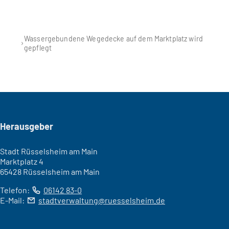
Wassergebundene Wegedecke auf dem Marktplatz wird
gepflegt
Seitenfuß
Herausgeber
Stadt Rüsselsheim am Main
Marktplatz 4
65428 Rüsselsheim am Main
Telefon:
06142 83-0
E-Mail:
stadtverwaltung
ruesselsheim
de