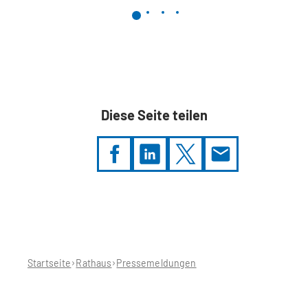
Diese Seite teilen
Sie
befinden
sich
hier:
Startseite
Rathaus
Pressemeldungen