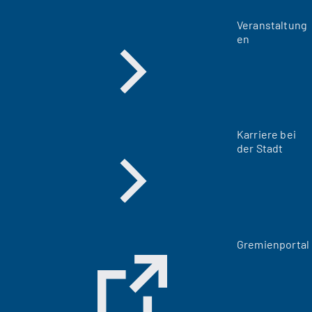
Veranstaltung
en
Karriere bei
der Stadt
(
Gremienportal
Ö
f
f
n