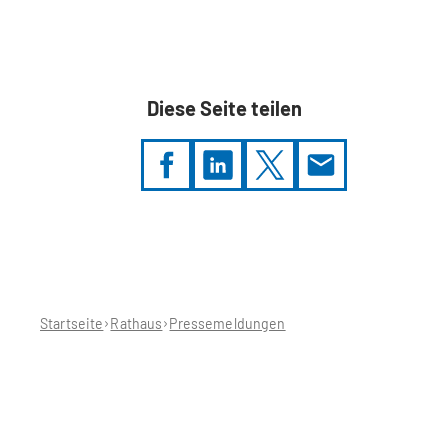
Diese Seite teilen
Sie
befinden
sich
hier:
Startseite
Rathaus
Pressemeldungen