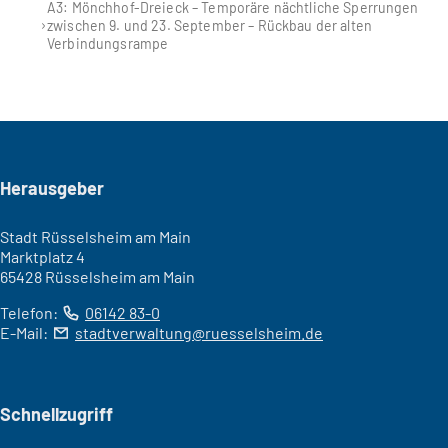
A3: Mönchhof-Dreieck – Temporäre nächtliche Sperrungen
zwischen 9. und 23. September – Rückbau der alten
Verbindungsrampe
Seitenfuß
Herausgeber
Stadt Rüsselsheim am Main
Marktplatz 4
65428 Rüsselsheim am Main
Telefon:
06142 83-0
E-Mail:
stadtverwaltung
ruesselsheim
de
Schnellzugriff