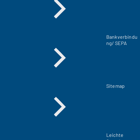
u
e
n
T
a
Bankverbindu
b
ng/ SEPA
)
Sitemap
Leichte