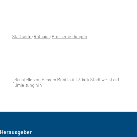
Sie
befinden
sich
hier:
Startseite
Rathaus
Pressemeldungen
Baustelle von Hessen Mobil auf L3040: Stadt weist auf
Umleitung hin
Seitenfuß
Herausgeber