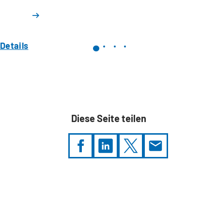
Details
Diese Seite teilen
Sie
befinden
sich
hier: