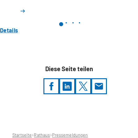
Details
Diese Seite teilen
Sie
befinden
sich
hier:
Startseite
Rathaus
Pressemeldungen