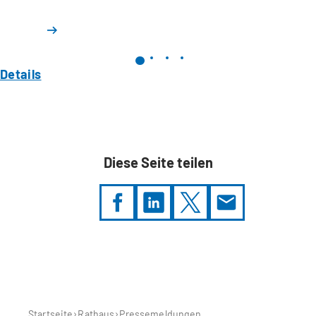
Details
Diese Seite teilen
Sie
befinden
sich
hier:
Startseite
Rathaus
Pressemeldungen