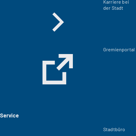
Karriere bei
der Stadt
(
Gremienportal
Ö
f
f
n
e
t
i
n
e
i
Service
n
e
m
Stadtbüro
n