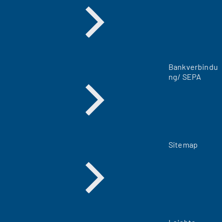
e
u
e
n
T
a
Bankverbindu
b
ng/ SEPA
)
Sitemap