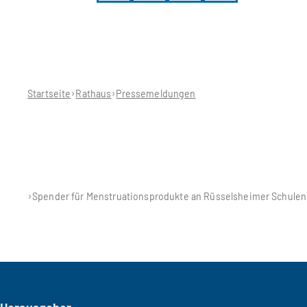
Sie
befinden
sich
hier:
Startseite
Rathaus
Pressemeldungen
Spender für Menstruationsprodukte an Rüsselsheimer Schulen