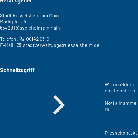
Seitenfuß
Herausgeber
Stadt Rüsselsheim am Main
Marktplatz 4
65428 Rüsselsheim am Main
Telefon:
06142 83-0
E-Mail:
stadtverwaltung
ruesselsheim
de
Schnellzugriff
Warnmeldung
en abonnieren
-
Notfallnumme
rn
Pressekontakt