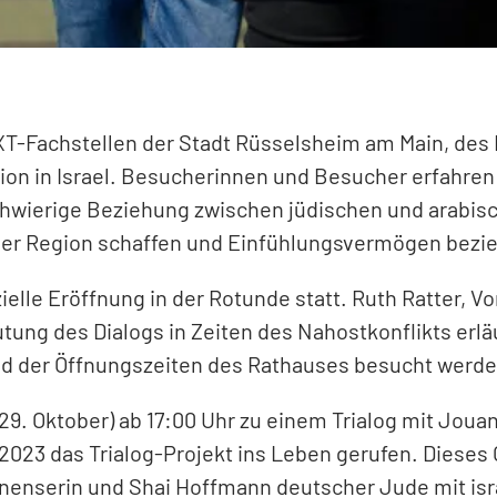
EXT-Fachstellen der Stadt Rüsselsheim am Main, de
uation in Israel. Besucherinnen und Besucher erfah
 schwierige Beziehung zwischen jüdischen und arabisc
in der Region schaffen und Einfühlungsvermögen be
zielle Eröffnung in der Rotunde statt. Ruth Ratter, V
utung des Dialogs in Zeiten des Nahostkonflikts erl
end der Öffnungszeiten des Rathauses besucht werd
(29. Oktober) ab 17:00 Uhr zu einem Trialog mit Jou
23 das Trialog-Projekt ins Leben gerufen. Dieses 
inenserin und Shai Hoffmann deutscher Jude mit isr