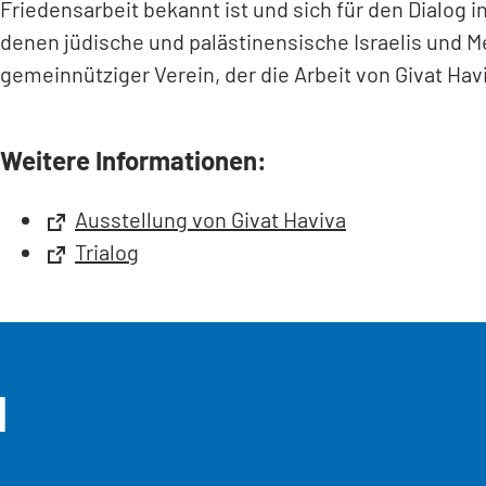
Friedensarbeit bekannt ist und sich für den Dialog 
denen jüdische und palästinensische Israelis und M
gemeinnütziger Verein, der die Arbeit von Givat Havi
Weitere Informationen:
(Öffnet
Ausstellung von Givat Haviva
in
(Öffnet
Trialog
einem
in
neuen
einem
Tab)
neuen
Tab)
l