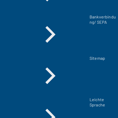
n
T
a
Bankverbindu
b
ng/ SEPA
)
Sitemap
Leichte
Sprache