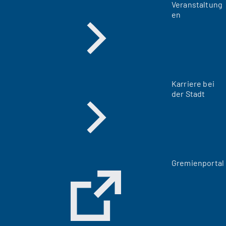
Veranstaltung
en
Karriere bei
der Stadt
(
Gremienportal
Ö
f
f
n
e
t