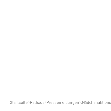
Sie
befinden
sich
hier:
Startseite
Rathaus
Pressemeldungen
„Mädchenaktions