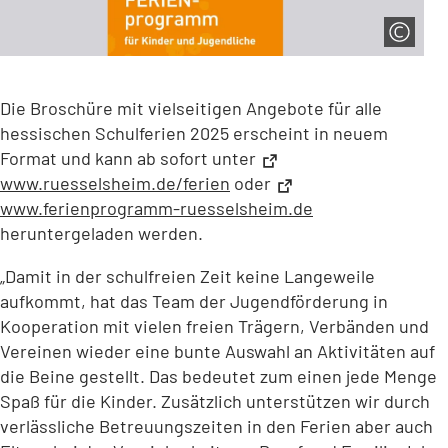
Die Broschüre mit vielseitigen Angebote für alle
hessischen Schulferien 2025 erscheint in neuem
Format und kann ab sofort unter
www.ruesselsheim.de/ferien
(Öffnet
oder
in
www.ferienprogramm-ruesselsheim.de
(Öffnet
einem
in
heruntergeladen werden.
neuen
einem
„Damit in der schulfreien Zeit keine Langeweile
Tab)
neuen
aufkommt, hat das Team der Jugendförderung in
Tab)
Kooperation mit vielen freien Trägern, Verbänden und
Vereinen wieder eine bunte Auswahl an Aktivitäten auf
die Beine gestellt. Das bedeutet zum einen jede Menge
Spaß für die Kinder. Zusätzlich unterstützen wir durch
verlässliche Betreuungszeiten in den Ferien aber auch