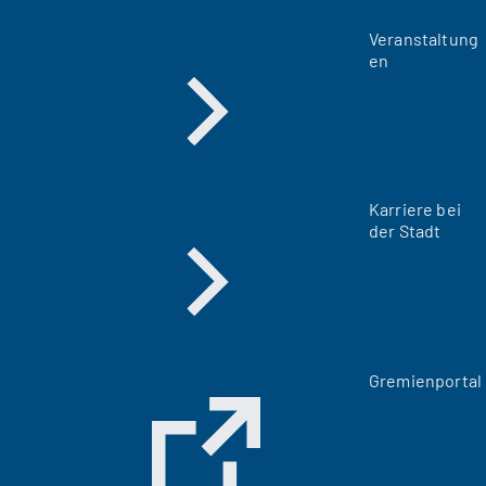
Veranstaltung
en
Karriere bei
der Stadt
(
Gremienportal
Ö
f
f
n