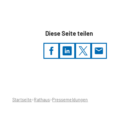
Diese Seite teilen
Sie
befinden
sich
hier:
Startseite
Rathaus
Pressemeldungen