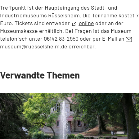
Treffpunkt ist der Haupteingang des Stadt- und
Industriemuseums Rüsselsheim. Die Teilnahme kostet 7
Euro. Tickets sind entweder
(Öffnet
online
oder an der
in
Museumskasse erhältlich. Bei Fragen ist das Museum
einem
telefonisch unter 06142 83-2950 oder per E-Mail an
neuen
museum
ruesselsheim
de
erreichbar.
Tab)
Verwandte Themen