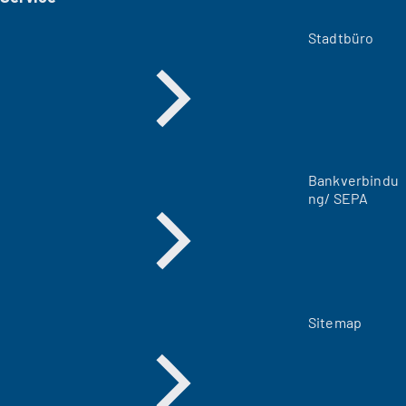
e
m
Stadtbüro
n
e
u
e
n
T
a
Bankverbindu
b
ng/ SEPA
)
Sitemap