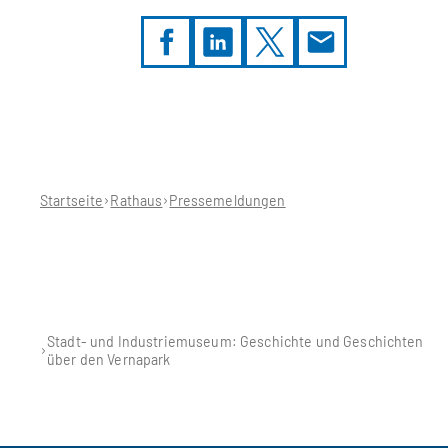
Sie
befinden
sich
hier:
Startseite
Rathaus
Pressemeldungen
Stadt- und Industriemuseum: Geschichte und Geschichten
über den Vernapark