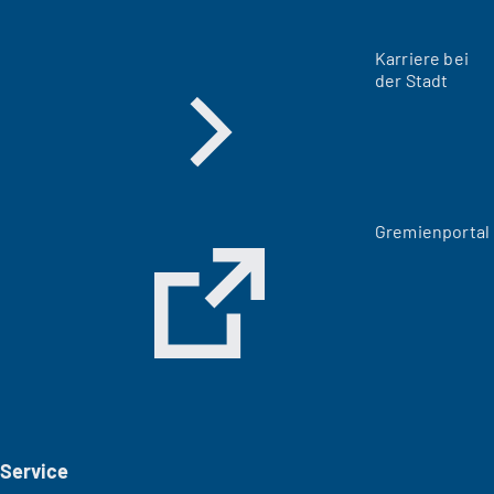
Karriere bei
der Stadt
(
Gremienportal
Ö
f
f
n
e
t
i
n
e
i
Service
n