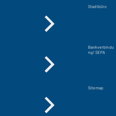
e
m
Stadtbüro
n
e
u
e
n
T
a
Bankverbindu
b
ng/ SEPA
)
Sitemap