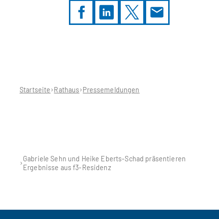
Sie
befinden
sich
hier:
Startseite
Rathaus
Pressemeldungen
Gabriele Sehn und Heike Eberts-Schad präsentieren
Ergebnisse aus f3-Residenz