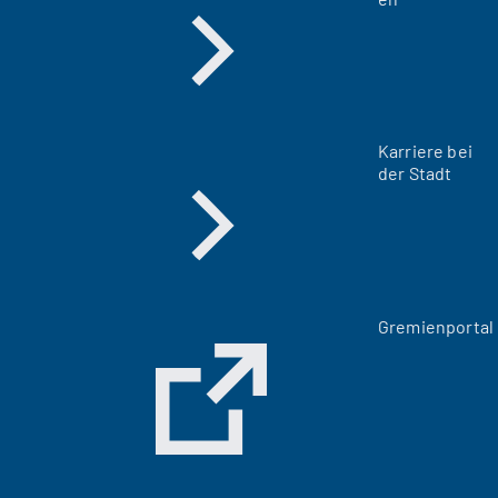
Karriere bei
der Stadt
(
Gremienportal
Ö
f
f
n
e
t
i