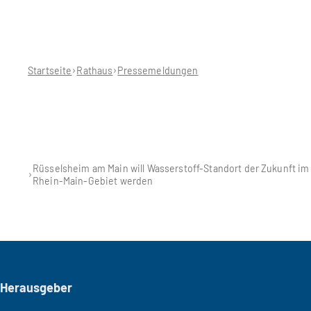
Sie
befinden
sich
hier:
Startseite
Rathaus
Pressemeldungen
Rüsselsheim am Main will Wasserstoff-Standort der Zukunft im
Rhein-Main-Gebiet werden
Seitenfuß
Herausgeber