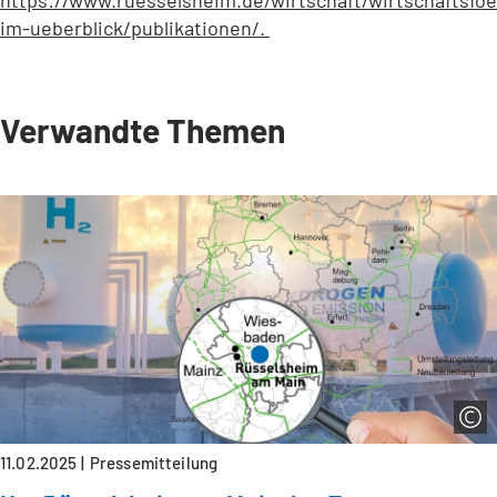
im-ueberblick/publikationen/.
(Öffnet
in
einem
neuen
Verwandte Themen
Tab)
11.02.2025
Pressemitteilung