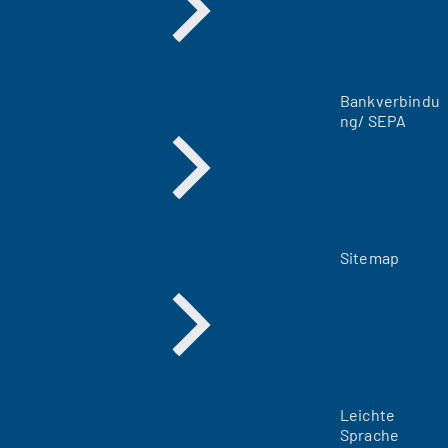
u
e
n
T
a
Bankverbindu
b
ng/ SEPA
)
Sitemap
Leichte
Sprache